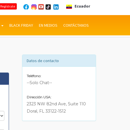
Ecuador
Regístrate
S
BLACK FRIDAY
EN MEDIOS
CONTÁCTANOS
Datos de contacto
Teléfono:
--Solo Chat--
Dirección USA:
2323 NW 82nd Ave, Suite 110
Doral, FL 33122-1512