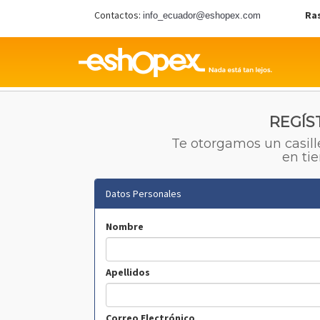
Contactos:
Ra
info_ecuador@eshopex.com
REGÍS
Te otorgamos un casill
en ti
Datos Personales
Nombre
Apellidos
Correo Electrónico